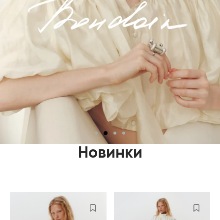
еты
овия обмена и возврата
ice Romance
сеты
ерта
y Tale
ашки и блузы
ас
 You
болки и лонгсливы
ы, майки и боди
тья
Новинки
ки и шорты
ки
котаж