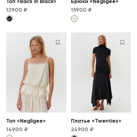
Топ «Back in Black»
Брюки «Negligee»
12900
₽
15900
₽
Топ «Negligee»
Платье «Twenties»
14900
₽
24900
₽