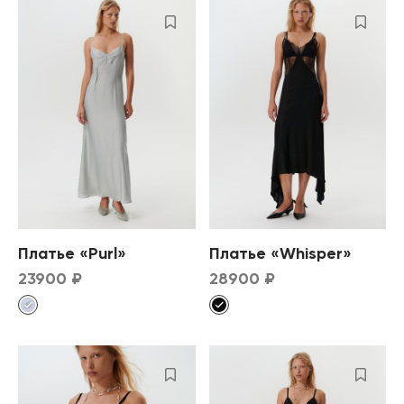
Платье «Purl»
Платье «Whisper»
23900
₽
28900
₽