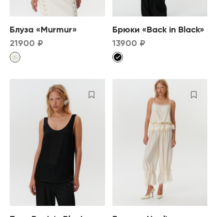
Блуза «Murmur»
Брюки «Back in Black»
21900
₽
13900
₽