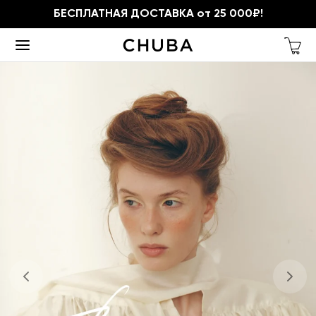
БЕСПЛАТНАЯ ДОСТАВКА от 25 000₽!
Назад
Назад
Назад
Назад
ТАЛОГ
РХНЯЯ ОДЕЖДА
КУПАТЕЛЯМ
ЛЛЕКЦИИ
ые поступления
ьто и тренчи
грамма лояльности
nal Riviera
хняя одежда
овики
тавка
ely Day
еты
ленки
то задаваемые вопросы
косновение