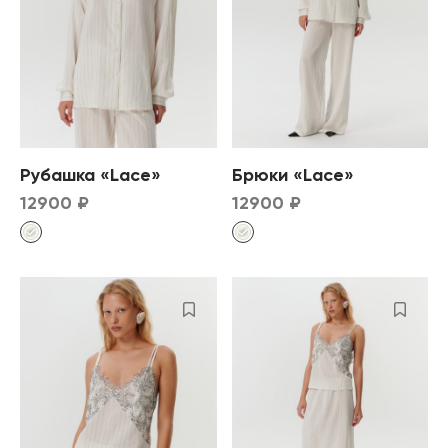
Рубашка «Lace»
Брюки «Lace»
12900
₽
12900
₽