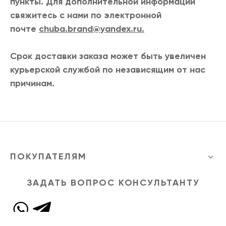
пункты. Для дополнительной информации
свяжитесь с нами по электронной
почте
chuba.brand@yandex.ru.
Срок доставки заказа может быть увеличен
курьерской службой по независящим от нас
причинам.
şans
vidobet
vidobet
vidobet
vidobet
casinolevant
casinolevant
casinolevant
vidobet
şans
casinolevant
casino
şans
casino
casino
casino
boostaro
casinolevant
şans
casinolevant
şanscasino
vidobet
vidobet
levant
gorabet
galyabet
gorabet
gorabet
gorabet
vidobet
galyabet
gorabet
gorabet
casino
|
|
güncel
giriş
|
|
|
giriş
casino
giriş
şans
casino
levant
şans
şans
|
giriş
casino
giriş
|
|
giriş
casino
|
|
|
|
|
giriş
|
|
|
giriş
|
|
|
|
|
giriş
|
|
|
|
giriş
|
|
|
|
ПОКУПАТЕЛЯМ
|
|
|
ЗАДАТЬ ВОПРОС КОНСУЛЬТАНТУ