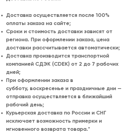
еты
овия обмена и возврата
ice Romance
Доставка осуществляется после 100%
сеты
ерта
y Tale
оплаты заказа на сайте;
Сроки и стоимость доставки зависят от
ашки и блузы
ас
 You
региона. При оформлении заказа, цена
доставки рассчитывается автоматически;
болки и лонгсливы
Доставка производится транспортной
компанией СДЭК (CDEK) от 2 до 7 рабочих
ы, майки и боди
дней;
тья
При оформлении заказа в
субботу, воскресенье и праздничные дни —
ки и шорты
отправка осуществляется в ближайший
рабочий день;
ки
Курьерская доставка по России и СНГ
исключает возможность примерки и
котаж
мгновенного возврата товара.*