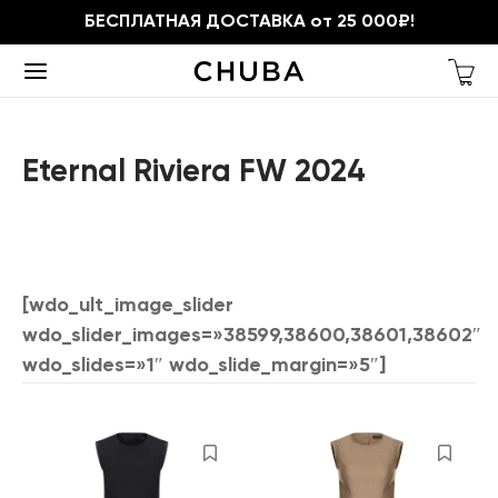
БЕСПЛАТНАЯ ДОСТАВКА от 25 000₽!
Eternal Riviera FW 2024
Назад
Назад
Назад
Назад
ТАЛОГ
РХНЯЯ ОДЕЖДА
КУПАТЕЛЯМ
ЛЛЕКЦИИ
[wdo_ult_image_slider
ые поступления
ьто и тренчи
грамма лояльности
nal Riviera
wdo_slider_images=»38599,38600,38601,38602″
wdo_slides=»1″ wdo_slide_margin=»5″]
хняя одежда
овики
тавка
ely Day
еты
ленки
то задаваемые вопросы
косновение