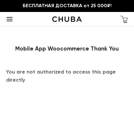
БЕСПЛАТНАЯ ДОСТАВКА от 25 000₽!
Mobile App Woocommerce Thank You
Назад
Назад
Назад
Назад
ТАЛОГ
РХНЯЯ ОДЕЖДА
КУПАТЕЛЯМ
ЛЛЕКЦИИ
You are not authorized to access this page
directly
ые поступления
ьто и тренчи
грамма лояльности
nal Riviera
хняя одежда
овики
тавка
ely Day
şans
vidobet
vidobet
vidobet
vidobet
casinolevant
casinolevant
casinolevant
vidobet
şans
casinolevant
casino
şans
casino
casino
casino
boostaro
casinolevant
şans
casinolevant
şanscasino
vidobet
vidobet
levant
gorabet
galyabet
gorabet
gorabet
gorabet
vidobet
galyabet
gorabet
gorabet
nigeria
sports
casino
|
|
güncel
giriş
|
|
|
giriş
casino
giriş
şans
casino
levant
şans
şans
|
giriş
casino
giriş
|
|
giriş
casino
|
|
|
|
|
giriş
|
|
|
betting
betting
еты
ленки
то задаваемые вопросы
косновение
|
giriş
|
|
|
|
|
giriş
|
|
|
|
giriş
|
|
|
|
|
|
|
|