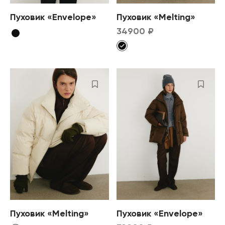
еты
овия обмена и возврата
ice Romance
Пуховик «Envelope»
Пуховик «Melting»
сеты
ерта
y Tale
34900
₽
ашки и блузы
ас
 You
болки и лонгсливы
ы, майки и боди
тья
ки и шорты
ки
котаж
Пуховик «Melting»
Пуховик «Envelope»