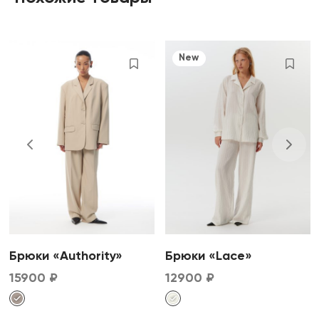
New
Брюки «Authority»
Брюки «Lace»
15900
₽
12900
₽