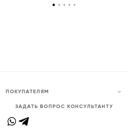
şans
vidobet
vidobet
vidobet
vidobet
casinolevant
casinolevant
casinolevant
vidobet
şans
casinolevant
casino
şans
casino
casino
casino
boostaro
casinolevant
şans
casinolevant
şanscasino
vidobet
vidobet
levant
gorabet
galyabet
gorabet
gorabet
gorabet
vidobet
galyabet
gorabet
gorabet
casino
|
|
güncel
giriş
|
|
|
giriş
casino
giriş
şans
casino
levant
şans
şans
|
giriş
casino
giriş
|
|
giriş
casino
|
|
|
|
|
giriş
|
|
|
giriş
|
|
|
|
|
giriş
|
|
|
|
giriş
|
|
|
|
|
|
|
ПОКУПАТЕЛЯМ
ЗАДАТЬ ВОПРОС КОНСУЛЬТАНТУ