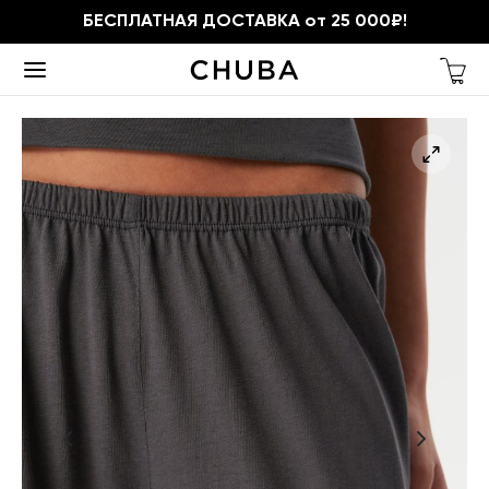
БЕСПЛАТНАЯ ДОСТАВКА от 25 000₽!
Назад
Назад
Назад
Назад
ТАЛОГ
РХНЯЯ ОДЕЖДА
КУПАТЕЛЯМ
ЛЛЕКЦИИ
ые поступления
ьто и тренчи
грамма лояльности
nal Riviera
хняя одежда
овики
тавка
ely Day
еты
ленки
то задаваемые вопросы
косновение