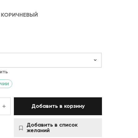
: КОРИЧНЕВЫЙ
ить
чии
Добавить в корзину
Добавить в список
желаний