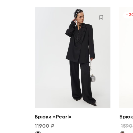
-
2
Брюки «Pearl»
Брюки
11900
₽
159