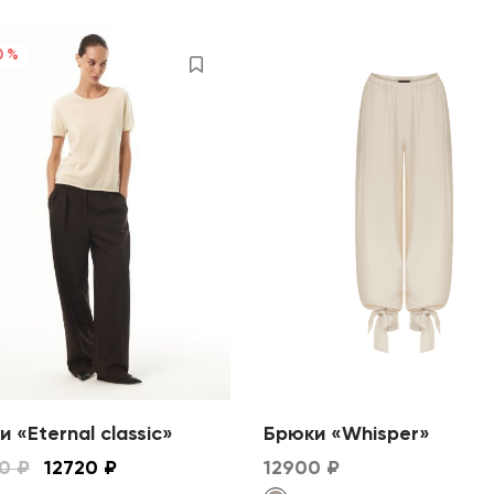
0
%
 «Eternal classic»
Брюки «Whisper»
Первоначальная
Текущая
00
₽
12720
₽
12900
₽