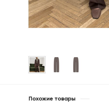
Похожие товары