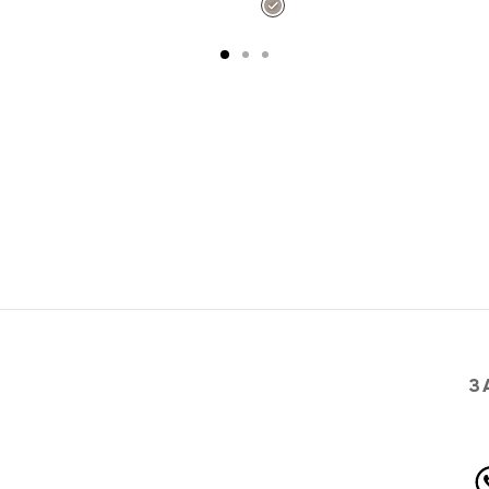
цена
цена:
составляла
12720 ₽.
15900 ₽.
З