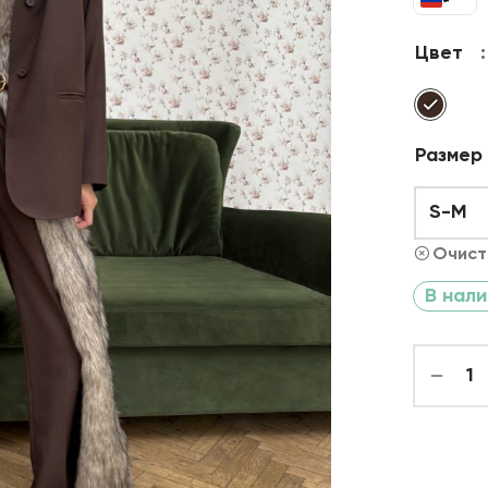
Цвет
Размер
Очист
В нали