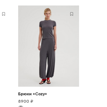
Брюки «Cozy»
Брюки «D
8900
₽
7900
₽