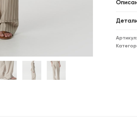
Описа
Детал
Артикул
Категор