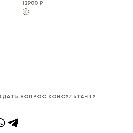
12900
₽
15900
₽
АДАТЬ ВОПРОС КОНСУЛЬТАНТУ