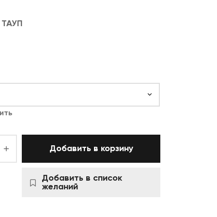
: ТАУП
ить
Добавить в корзину
Добавить в список
желаний