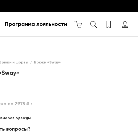
Программа лояльности
Брюки и шорты
/
Брюки «Sway»
«Sway»
ежа по
2975
₽
›
азмеров одежды
сть вопросы?