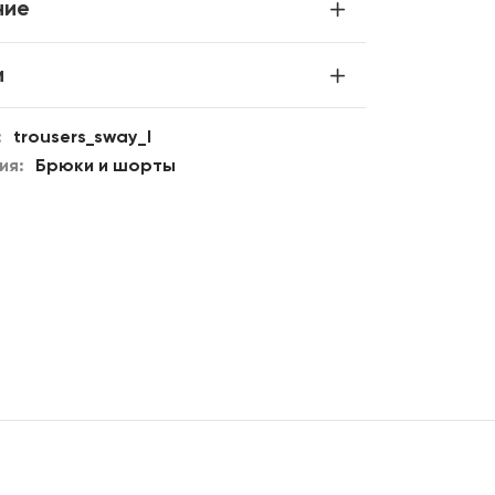
ние
и
:
trousers_sway_l
ия:
Брюки и шорты