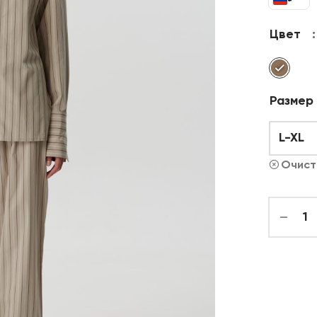
Цвет
Размер
Очист