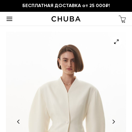
БЕСПЛАТНАЯ ДОСТАВКА от 25 000₽!
Назад
Назад
Назад
Назад
ТАЛОГ
РХНЯЯ ОДЕЖДА
КУПАТЕЛЯМ
ЛЛЕКЦИИ
ые поступления
ьто и тренчи
грамма лояльности
nal Riviera
хняя одежда
овики
тавка
ely Day
еты
ленки
то задаваемые вопросы
косновение