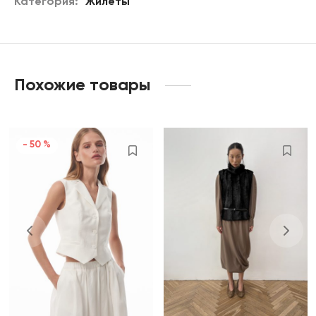
Категория:
Жилеты
Похожие товары
-
50
%