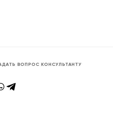
АДАТЬ ВОПРОС КОНСУЛЬТАНТУ
азань, Челябинск, Нижний Новгород, Омск, Самара, Ростов-