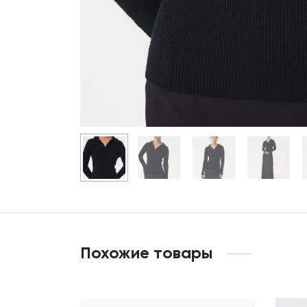
Похожие товары