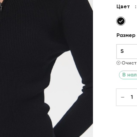
Цвет
Размер
Очист
В на