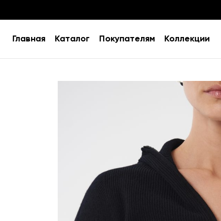
Главная
Каталог
Покупателям
Коллекции