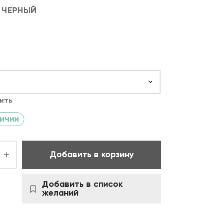
: ЧЕРНЫЙ
ить
личии
Добавить в корзину
Добавить в список
желаний