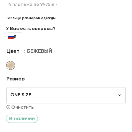
4 платежа по
9975
₽
›
им
Таблица размеров одежды
ессуары
У Вас есть вопросы?
₽
арки
Цвет
: БЕЖЕВЫЙ
e
азать все
Размер
Очистить
В наличии