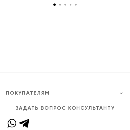
şans
vidobet
vidobet
vidobet
vidobet
casinolevant
casinolevant
casinolevant
vidobet
şans
casinolevant
casino
şans
casino
casino
casino
boostaro
casinolevant
şans
casinolevant
şanscasino
vidobet
vidobet
levant
gorabet
galyabet
gorabet
gorabet
gorabet
vidobet
galyabet
gorabet
gorabet
casino
|
|
güncel
giriş
|
|
|
giriş
casino
giriş
şans
casino
levant
şans
şans
|
giriş
casino
giriş
|
|
giriş
casino
|
|
|
|
|
giriş
|
|
|
giriş
|
|
|
|
|
giriş
|
|
|
|
giriş
|
|
|
|
|
|
|
ПОКУПАТЕЛЯМ
ЗАДАТЬ ВОПРОС КОНСУЛЬТАНТУ