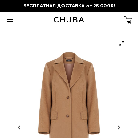
БЕСПЛАТНАЯ ДОСТАВКА от 25 000₽!
Назад
Назад
Назад
Назад
ТАЛОГ
РХНЯЯ ОДЕЖДА
КУПАТЕЛЯМ
ЛЛЕКЦИИ
ые поступления
ьто и тренчи
грамма лояльности
nal Riviera
хняя одежда
овики
тавка
ely Day
еты
ленки
то задаваемые вопросы
косновение