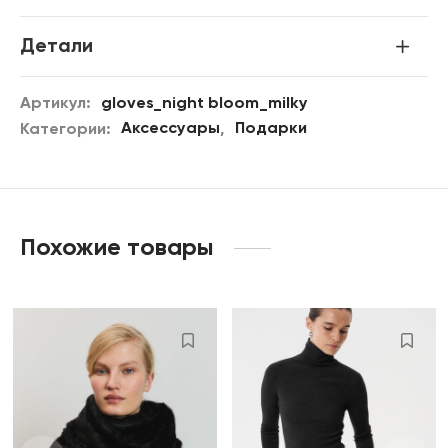
Детали
Артикул:
gloves_night bloom_milky
Категории:
Аксессуары
,
Подарки
Похожие товары