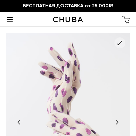
БЕСПЛАТНАЯ ДОСТАВКА от 25 000₽!
Назад
Назад
Назад
Назад
ТАЛОГ
РХНЯЯ ОДЕЖДА
КУПАТЕЛЯМ
ЛЛЕКЦИИ
ые поступления
ьто и тренчи
грамма лояльности
nal Riviera
хняя одежда
овики
тавка
ely Day
еты
ленки
то задаваемые вопросы
косновение