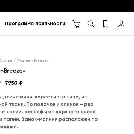
Программа лояльности
Платья
/
Платье «Breeze»
 «Breeze»
Первоначальная
Текущая
₽
7950
₽
цена
цена:
в длине мини, корсетного типа, из
составляла
7950 ₽.
ой ткани. По полочке и спинке – рез
15900 ₽.
не талии, рельефы от верхнего среза
и талии. Замок-молния расположен по
спинки.