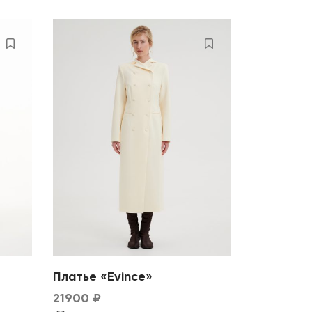
-
50
%
Платье «Evince»
Платье «
21900
₽
15900
₽