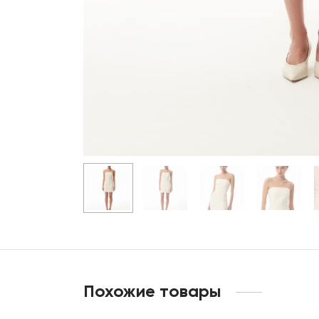
Похожие товары