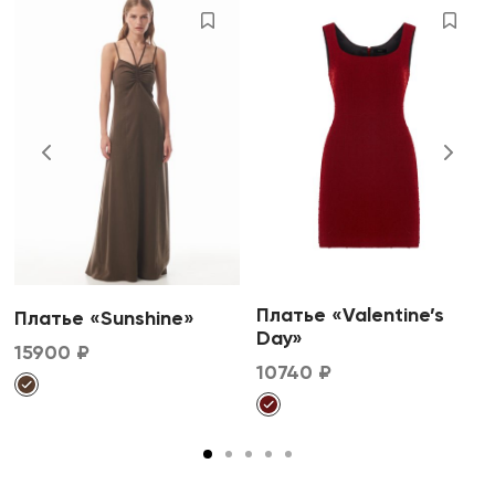
Платье «Valentine’s
Платье «Sunshine»
Day»
15900
₽
10740
₽