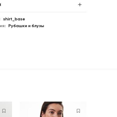
и
:
shirt_base
ия:
Рубашки и блузы