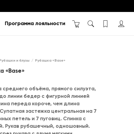
Программа лояльности
Рубашки и блузы
/
Рубашка «Base»
а «Base»
 среднего объёма, прямого силуэта,
до линии бедер с фигурной линией
лина переда короче, чем длина
 Супатная застежка центральная на 7
ных петель и 7 пуговиц. Спинка с
й. Рукав рубашечный, одношовный.
срез рукава с двумя мягкими