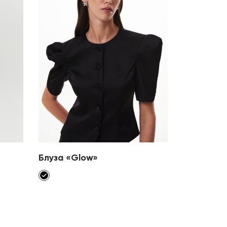
Блуза «Glow»
Блуза-кей