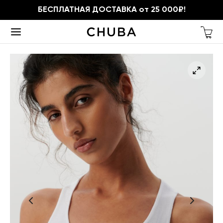
БЕСПЛАТНАЯ ДОСТАВКА от 25 000₽!
Назад
Назад
Назад
Назад
ТАЛОГ
РХНЯЯ ОДЕЖДА
КУПАТЕЛЯМ
ЛЛЕКЦИИ
ые поступления
ьто и тренчи
грамма лояльности
nal Riviera
хняя одежда
овики
тавка
ely Day
еты
ленки
то задаваемые вопросы
косновение