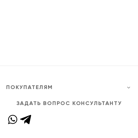
şans
vidobet
vidobet
vidobet
vidobet
casinolevant
casinolevant
casinolevant
vidobet
şans
casinolevant
casino
şans
casino
casino
casino
boostaro
casinolevant
şans
casinolevant
şanscasino
vidobet
vidobet
levant
gorabet
galyabet
gorabet
gorabet
gorabet
vidobet
galyabet
gorabet
gorabet
casino
|
|
güncel
giriş
|
|
|
giriş
casino
giriş
şans
casino
levant
şans
şans
|
giriş
casino
giriş
|
|
giriş
casino
|
|
|
|
|
giriş
|
|
|
giriş
|
|
|
|
|
giriş
|
|
|
|
giriş
|
|
|
|
|
|
|
ПОКУПАТЕЛЯМ
ЗАДАТЬ ВОПРОС КОНСУЛЬТАНТУ