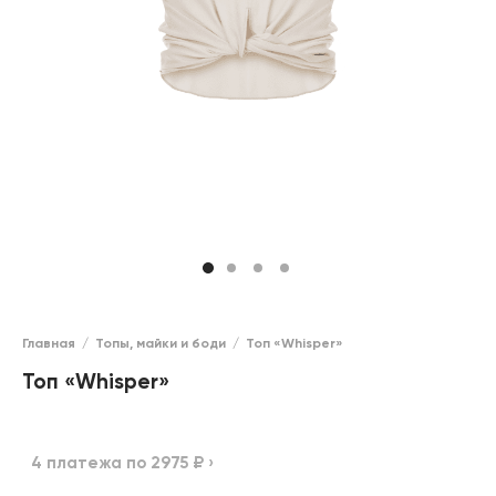
еты
овия обмена и возврата
ice Romance
сеты
ерта
y Tale
ашки и блузы
ас
 You
болки и лонгсливы
ы, майки и боди
тья
Главная
/
Топы, майки и боди
/
Топ «Whisper»
ки и шорты
Топ «Whisper»
ки
4 платежа по
2975
₽
›
котаж