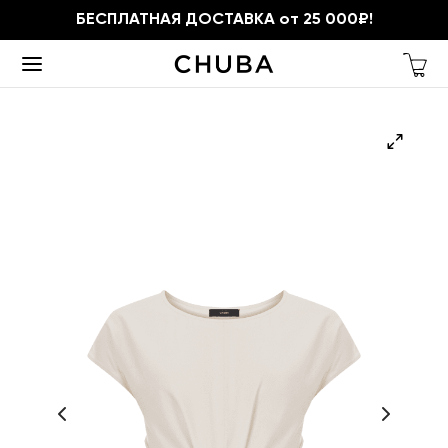
БЕСПЛАТНАЯ ДОСТАВКА от 25 000₽!
Назад
Назад
Назад
Назад
ТАЛОГ
РХНЯЯ ОДЕЖДА
КУПАТЕЛЯМ
ЛЛЕКЦИИ
ые поступления
ьто и тренчи
грамма лояльности
nal Riviera
хняя одежда
овики
тавка
ely Day
еты
ленки
то задаваемые вопросы
косновение