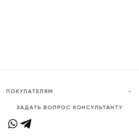
şans
vidobet
vidobet
vidobet
vidobet
casinolevant
casinolevant
casinolevant
vidobet
şans
casinolevant
casino
şans
casino
casino
casino
boostaro
casinolevant
şans
casinolevant
şanscasino
vidobet
vidobet
levant
galyabet
gorabet
gorabet
gorabet
vidobet
galyabet
gorabet
gorabet
nigeria
sports
casino
|
|
güncel
giriş
|
|
|
giriş
casino
giriş
şans
casino
levant
şans
şans
|
giriş
casino
giriş
|
|
giriş
casino
|
|
|
|
giriş
|
|
|
betting
betting
|
giriş
|
|
|
|
|
giriş
|
|
|
|
giriş
|
|
|
|
|
|
|
|
ПОКУПАТЕЛЯМ
ЗАДАТЬ ВОПРОС КОНСУЛЬТАНТУ