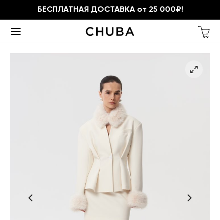
БЕСПЛАТНАЯ ДОСТАВКА от 25 000₽!
Назад
Назад
Назад
Назад
ТАЛОГ
РХНЯЯ ОДЕЖДА
КУПАТЕЛЯМ
ЛЛЕКЦИИ
ые поступления
ьто и тренчи
грамма лояльности
nal Riviera
хняя одежда
овики
тавка
ely Day
еты
ленки
то задаваемые вопросы
косновение