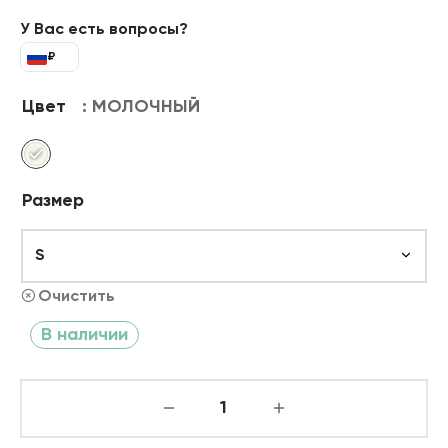
им
У Вас есть вопросы?
₽
ессуары
Цвет
: МОЛОЧНЫЙ
арки
e
Размер
азать все
Очистить
В наличии