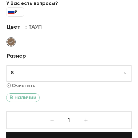
У Вас есть вопросы?
им
₽
ессуары
Цвет
: ТАУП
арки
e
Размер
азать все
Очистить
В наличии