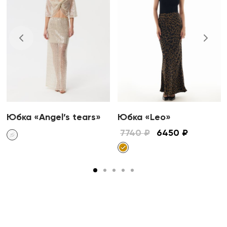
Юбка «Angel’s tears»
Юбка «Leo»
Первоначальна
Текущая
7740
₽
6450
₽
цена
цена:
составляла
6450 ₽.
7740 ₽.
şans
vidobet
vidobet
vidobet
vidobet
casinolevant
casinolevant
casinolevant
vidobet
şans
casinolevant
casino
şans
casino
casino
casino
boostaro
casinolevant
şans
casinolevant
şanscasino
vidobet
vidobet
levant
gorabet
galyabet
gorabet
gorabet
gorabet
vidobet
galyabet
gorabet
gorabet
casino
|
|
güncel
giriş
|
|
|
giriş
casino
giriş
şans
casino
levant
şans
şans
|
giriş
casino
giriş
|
|
giriş
casino
|
|
|
|
|
giriş
|
|