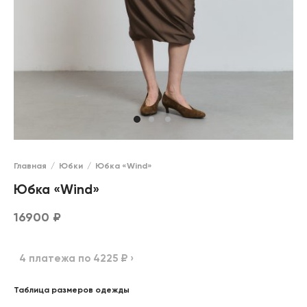
еты
овия обмена и возврата
ice Romance
сеты
ерта
y Tale
ашки и блузы
ас
 You
болки и лонгсливы
ы, майки и боди
Главная
/
Юбки
/
Юбка «Wind»
тья
Юбка «Wind»
ки и шорты
16900
₽
ки
4 платежа по
4225
₽
›
котаж
Таблица размеров одежды